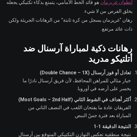
أنطوان غريزمان
هو قائد الخط الأمامي، يتمتع بذكاء تكتيكي يجعله
يخلق الفرص من لا شيء.
رهان “غريزمان يسجل من كرة ثابتة” من الرهانات الجريئة ولكن
ذات عائد مرتفع.
رهانات ذكية لمباراة آرسنال ضد
أتلتيكو مدريد
تعادل أو فوز آرسنال (Double Chance – 1X)
خيار مثالي للمراهن المحافظ، لأن فريق آرسنال نادرًا ما
يخسر على أرضه في أوروبا.
أكثر أهداف في الشوط الثاني (Most Goals – 2nd Half)
الفريقان عادة ما يفتحان اللعب في النصف الثاني من
المباراة بعد فترة جسّ النبض.
النتيجة الدقيقة 1-1
نتيجة منطقية تعكس التوازن التكتيكي المتوقع بين آرسنال