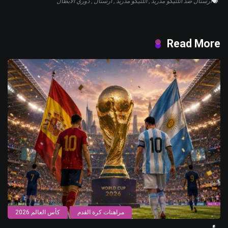
آرسنال ضد أتلتيكو مدريد
,
أتلتيكو مدريد
,
أرسنال
,
دوري الأبطال
Read More
مراهنات كرة القدم
كأس العالم 2026