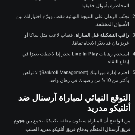
المخاطرة بأموال حقيقية.
تجنّب الرهان على النتيجة النهائية فقط، ووزّع اختياراتك بين
الأسواق المختلفة.
راقب التشكيلة قبل المباراة
، فغياب لاعب مثل ساكا أو
غريزمان قد يغيّر الاتجاه تمامًا.
استخدم رهانات
Live In-Play
بحذر إذا لاحظت تغيرًا في
إيقاع اللقاء.
احترم إدارة ميزانيتك (Bankroll Management): لا تراهن
بأكثر من 10% من رصيدك في رهان واحد.
التوقع النهائي لمباراة آرسنال ضد
أتلتيكو مدريد
من الواضح أن المباراة ستكون مغلقة تكتيكيًا، تجمع بين
هجوم
فريق آرسنال المنظّم
و
دفاع فريق أتلتيكو مدريد الصلب
.