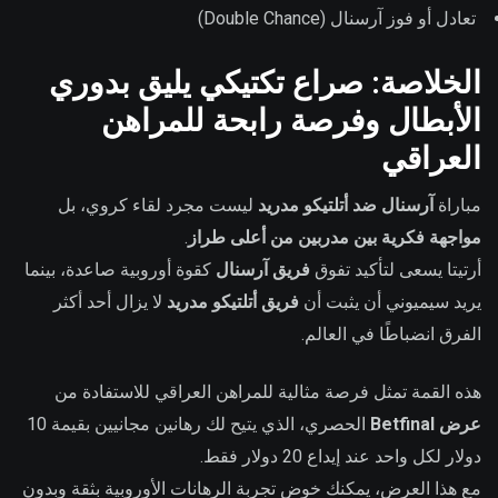
تعادل أو فوز آرسنال (Double Chance)
الخلاصة: صراع تكتيكي يليق بدوري
الأبطال وفرصة رابحة للمراهن
العراقي
مباراة
آرسنال ضد أتلتيكو مدريد
ليست مجرد لقاء كروي، بل
مواجهة فكرية بين مدربين من أعلى طراز
.
أرتيتا يسعى لتأكيد تفوق
فريق آرسنال
كقوة أوروبية صاعدة، بينما
يريد سيميوني أن يثبت أن
فريق أتلتيكو مدريد
لا يزال أحد أكثر
الفرق انضباطًا في العالم.
هذه القمة تمثل فرصة مثالية للمراهن العراقي للاستفادة من
عرض Betfinal
الحصري، الذي يتيح لك رهانين مجانيين بقيمة 10
دولار لكل واحد عند إيداع 20 دولار فقط.
مع هذا العرض، يمكنك خوض تجربة الرهانات الأوروبية بثقة وبدون