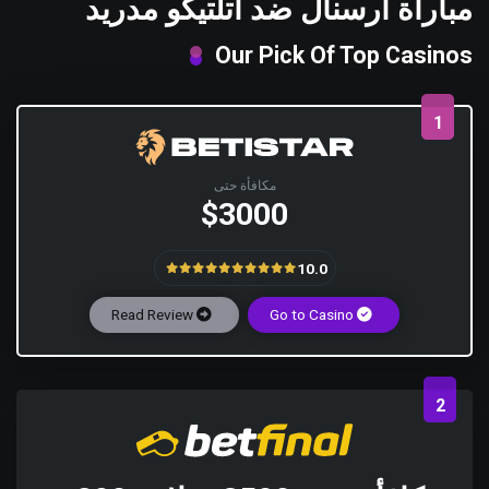
مباراة آرسنال ضد أتلتيكو مدريد
Our Pick Of Top Casinos
1
مكافأة حتى
$3000
10.0
Read Review
Go to Casino
2