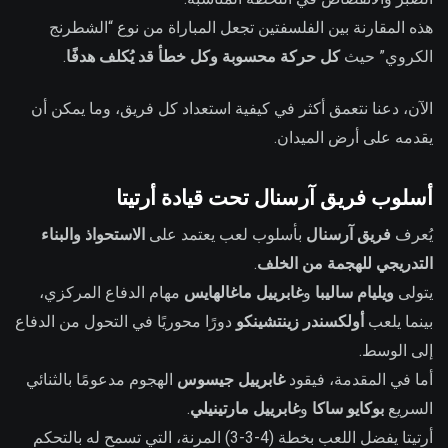
هذه المقارنة بين الفلسفتين تجعل المباراة من نوع “الشطرنج
الكروي” حيث
كل حركة محسوبة وكل خطأ قد يُكلف هدفًا
.
الآن، دعنا نتعمق أكثر في كيفية استعداد كل فريق، وما يمكن أن
يقدمه على أرض الميدان.
أسلوب فريق آرسنال تحت قيادة أرتيتا
يُعرف
فريق آرسنال
بأسلوب لعب يعتمد على
الاستحواذ والبناء
التدريجي للهجمة من الخلف
.
يتولى
ويليام ساليبا
و
غابرييل ماغالهايس
مهام الدفاع المركزي،
بينما يلعب
أولكسندر زينتشينكو
دورًا محوريًا في التحول من الدفاع
إلى الوسط.
أما في المقدمة، فيقود
غابرييل جيسوس
الهجوم مدعومًا بالثنائي
السريع
بوكايو ساكا
و
غابرييل مارتينيلي
.
أرتيتا يفضل اللعب بخطة (4-3-3) المرنة، التي تسمح له بالتحكم