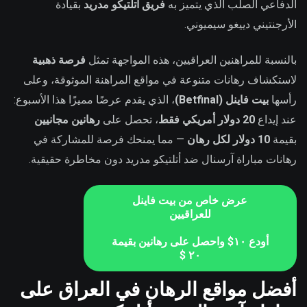
الدفاعي الصلب الذي يتميز به
فريق أتلتيكو مدريد
بقيادة
الأرجنتيني دييغو سيميوني.
بالنسبة للمراهنين العراقيين، هذه المواجهة تمثل
فرصة ذهبية
لاستكشاف رهانات متنوعة في مواقع المراهنة الموثوقة، وعلى
رأسها
بيت فاينل (Betfinal)
، الذي يقدم عرضًا مميزًا هذا الأسبوع:
عند إيداع
20 دولار أمريكي فقط
، تحصل على
رهانين مجانيين
بقيمة
10 دولار لكل رهان
— مما يمنحك فرصة للمشاركة في
رهانات مباراة آرسنال ضد أتلتيكو مدريد دون مخاطرة حقيقية.
عرض خاص من بيت فاينل
للعراقيين
أودع ١٠$ واحصل على رهانين بقيمة
٢٠ $
أفضل مواقع الرهان في العراق على