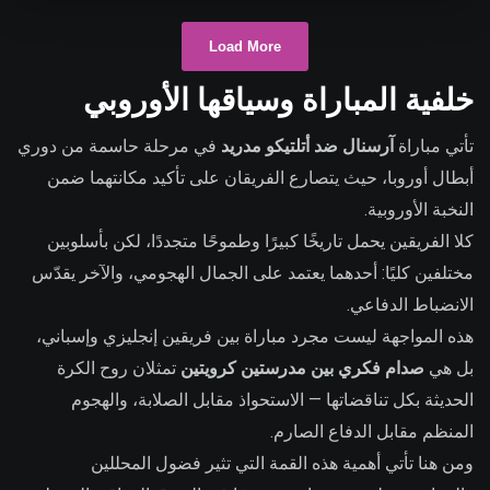
Load More
خلفية المباراة وسياقها الأوروبي
تأتي مباراة
آرسنال ضد أتلتيكو مدريد
في مرحلة حاسمة من دوري
أبطال أوروبا، حيث يتصارع الفريقان على تأكيد مكانتهما ضمن
النخبة الأوروبية.
كلا الفريقين يحمل تاريخًا كبيرًا وطموحًا متجددًا، لكن بأسلوبين
مختلفين كليًا: أحدهما يعتمد على الجمال الهجومي، والآخر يقدّس
الانضباط الدفاعي.
هذه المواجهة ليست مجرد مباراة بين فريقين إنجليزي وإسباني،
بل هي
صدام فكري بين مدرستين كرويتين
تمثلان روح الكرة
الحديثة بكل تناقضاتها — الاستحواذ مقابل الصلابة، والهجوم
المنظم مقابل الدفاع الصارم.
ومن هنا تأتي أهمية هذه القمة التي تثير فضول المحللين