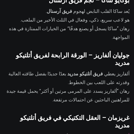
بوكايو ساكا – نجم فريق آرسنال
يُعد ساكا القلب النابض لهجوم
فريق آرسنال
.
هو لاعب سريع، ذكي، وفعال في الثلث الأخير من الملعب.
رهان “ساكا يسجل أو يصنع هدفًا” من الخيارات الممتازة في هذه
المواجهة.
جوليان ألفاريز – الورقة الرابحة لفريق أتلتيكو
مدريد
ألفاريز يعطي
فريق أتلتيكو مدريد
بعدًا جديدًا بفضل طاقته العالية
وقدرته على اللعب بين الخطوط.
رهان “ألفاريز يسدد على المرمى مرتين أو أكثر” يحمل قيمة جيدة
للمراهنين الباحثين عن احتمالات مرتفعة.
غريزمان – العقل التكتيكي في فريق أتلتيكو
مدريد