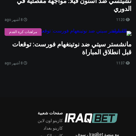
تشيلسي ضد أستون فيلا: مواجهة مفصلية في
الدوري
1120
8 أشهر ago
مراهنات كرة القدم
مانشستر سيتي ضد نوتينغهام فورست: توقعات
قبل انطلاق المباراة
1137
8 أشهر ago
صفحات شعبية
كازينو اون لاين
كازينو بغداد
مع منصة IraqBet ، سوف
كازينو الكويت