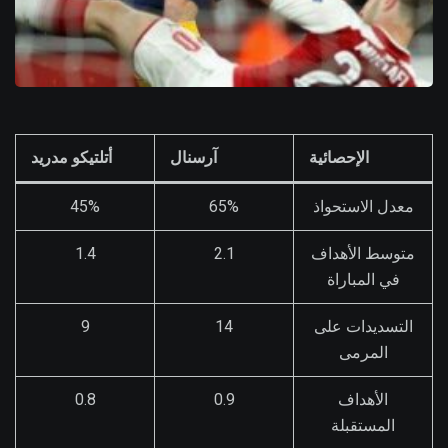
الإحصائية
آرسنال
أتلتيكو مدريد
معدل الاستحواذ
65%
45%
متوسط الأهداف
2.1
1.4
في المباراة
التسديدات على
14
9
المرمى
الأهداف
0.9
0.8
المستقبلة