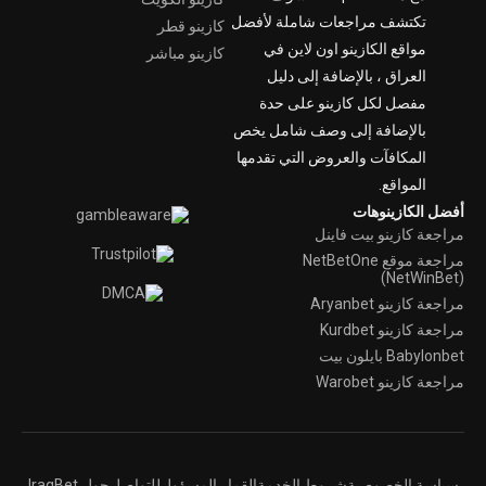
تكتشف مراجعات شاملة لأفضل
كازينو قطر
مواقع الكازينو اون لاين في
كازينو مباشر
العراق ، بالإضافة إلى دليل
مفصل لكل كازينو على حدة
بالإضافة إلى وصف شامل يخص
المكافآت والعروض التي تقدمها
المواقع.
أفضل الكازينوهات
مراجعة كازينو بيت فاينل
مراجعة موقع NetBetOne
(NetWinBet)
مراجعة كازينو Aryanbet
مراجعة كازينو Kurdbet
Babylonbet بايلون بيت
مراجعة كازينو Warobet
سياسة الخصوصية
شروط الخدمة
القمار المسؤول
للتواصل
حول IraqBet