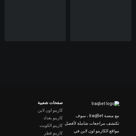
صفحات شعبية
كازينو اون لاين
مع منصة IraqBet ، سوف
كازينو بغداد
تكتشف مراجعات شاملة لأفضل
كازينو الكويت
مواقع الكازينو اون لاين في
كازينو قطر