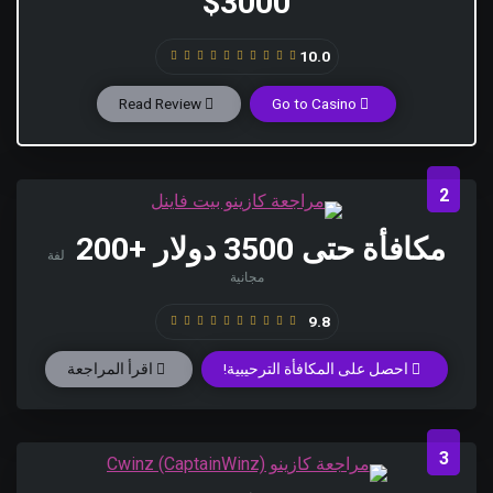
$3000
10.0
Read Review
Go to Casino
2
مكافأة حتى 3500 دولار +200
لفة
مجانية
9.8
احصل على المكافأة الترحيبية!
اقرأ المراجعة
3