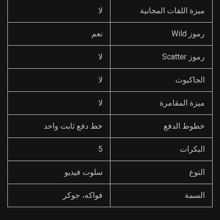
ميزة اللفات المجانية
لا
رموز Wild
نعم
رموز Scatter
لا
الجاكبوت
لا
ميزة المقامرة
لا
خطوط الدفع
خط دفع ثابت واحد
البكرات
5
النوع
سلوت فيديو
السمة
فواكه، جوكر