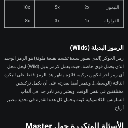
الليمون
2x
5x
10x
الفراولة
1x
3x
8x
الرموز البديلة (Wilds)
رمز الجوكر (الذي يصور سيدة تبتسم بقبعة ملونة) هو الرمز الوحيد
الذي يحمل قوى خاصة، حيث يعمل كرمز بديل (Wild) ليحل محل
أي رمز آخر لتكوين تركيبة فائزة. يظهر هذا الرمز فقط على البكرة
الثالثة (الوسطى). ويتميز أيضا بقدرته على أن يكمل تركيبتين
مختلفتين في نفس الوقت. ويعتبر رمز نادر جدا في ألعاب
السلوتس الكلاسيكية كونه يتحمل كل هذه القدرة في تحديد مصير
أرباح
الأسئلة المتكررة حول Master