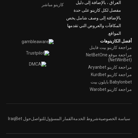
العراق ، بالإضافة إلى دليل
كازينو مباشر
مفصل لكل كازينو على حدة
بالإضافة إلى وصف شامل يخص
المكافآت والعروض التي تقدمها
المواقع.
أفضل الكازينوهات
مراجعة كازينو بيت فاينل
مراجعة موقع NetBetOne
(NetWinBet)
مراجعة كازينو Aryanbet
مراجعة كازينو Kurdbet
Babylonbet بايلون بيت
مراجعة كازينو Warobet
سياسة الخصوصية
شروط الخدمة
القمار المسؤول
للتواصل
حول IraqBet