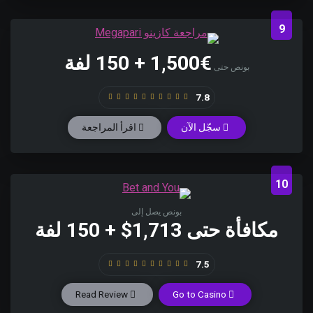
9
€1,500 + 150 لفة
بونص حتى
7.8
سجّل الآن
اقرأ المراجعة
10
بونص يصل إلى
مكافأة حتى 1,713$ + 150 لفة
7.5
Read Review
Go to Casino