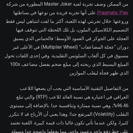
من الممكن وصف تجربة لعبة Master Joker المطورة من شركة
Pragmatic Play
على أنها تجربة فريدة من نوعها في بساطتها
وروعتها. خلال تجربتي لهذه اللعبة، أكثر ما لفت انتباهي ليس فقط
التصميم الكلاسيكي الملون، بل تلك اللحظة التي تتوقف فيها
العجلة على الجوكر في العمود الأوسط؛ فالحماس الذي يسبق
دوران “عجلة المضاعفات” (Multiplier Wheel) في الأعلى غير
مسبوق في كل ألعاب السلوتس التقليدية. وفي إحدى اللفات تحول
المبلغ البسيط الذي ربحته إلى مبلغ ضخم بفضل مضاعف 100x
الذي ظهر فجأة ليقلب الموازين
من التفاصيل التقنية الأساسية التي يجب أن يضعها اللاعب
العراقي في اعتباره هي نسبة العائد للاعب (RTP) والتي تبلغ
96.46%، وهي نسبة ممتازة وتنافسية جدا. بالإضافة إلى مستوى
التقلب (Volatility) المرتفع جدا؛ وهذا يعني أن الأرباح قد لا تتكرر
كثيرا، ولكن عندما تأتي تكون غالبا ذات قيمة كبيرة. اللعبة تعتمد
على خط دفع واحد وعمود واحد، مما يجعلها واضحة جدا وسهلة