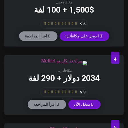
مكافأة حتى
1,500$ + 100 لفة
9.5
احصل على مكافأتك!
اقرأ المراجعة
4
مكافأة إلى
2034 دولار + 290 لفة
9.3
سجّل الآن
اقرأ المراجعة
5