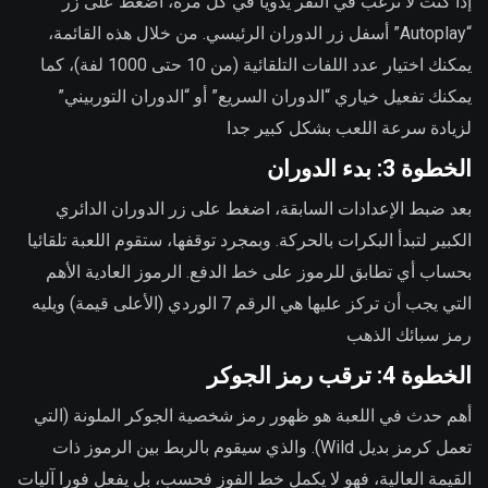
إذا كنت لا ترغب في النقر يدويا في كل مرة، اضغط على زر
“Autoplay” أسفل زر الدوران الرئيسي. من خلال هذه القائمة،
يمكنك اختيار عدد اللفات التلقائية (من 10 حتى 1000 لفة)، كما
يمكنك تفعيل خياري “الدوران السريع” أو “الدوران التوربيني”
لزيادة سرعة اللعب بشكل كبير جدا
الخطوة 3: بدء الدوران
بعد ضبط الإعدادات السابقة، اضغط على زر الدوران الدائري
الكبير لتبدأ البكرات بالحركة. وبمجرد توقفها، ستقوم اللعبة تلقائيا
بحساب أي تطابق للرموز على خط الدفع. الرموز العادية الأهم
التي يجب أن تركز عليها هي الرقم 7 الوردي (الأعلى قيمة) ويليه
رمز سبائك الذهب
الخطوة 4: ترقب رمز الجوكر
أهم حدث في اللعبة هو ظهور رمز شخصية الجوكر الملونة (التي
تعمل كرمز بديل Wild). والذي سيقوم بالربط بين الرموز ذات
القيمة العالية، فهو لا يكمل خط الفوز فحسب، بل يفعل فورا آليات