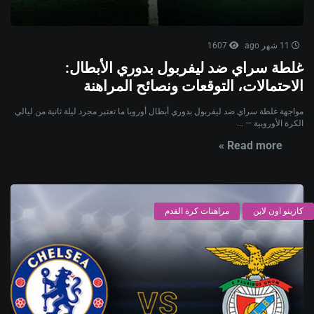
11 شهر ago
1607
غلطة سراي ضد ليفربول بدوري الأبطال:
الاحتمالات، التوقعات ونصائح المراهنة
مواجهة غلطة سراي ضد ليفربول بدوري أبطال أوروبا ما تعتبر مجرد ليلة ثانية من ليالي
الكرة الأوروبية — ...
Read more »
كازينو اون لاين
مراهنات كرة القدم