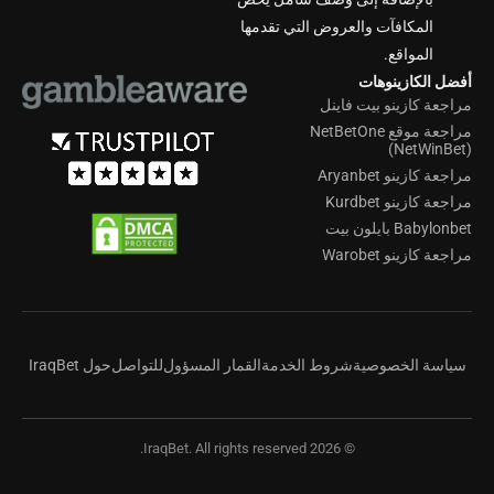
المكافآت والعروض التي تقدمها
المواقع.
أفضل الكازينوهات
مراجعة كازينو بيت فاينل
مراجعة موقع NetBetOne
(NetWinBet)
مراجعة كازينو Aryanbet
مراجعة كازينو Kurdbet
Babylonbet بايلون بيت
مراجعة كازينو Warobet
سياسة الخصوصية
شروط الخدمة
القمار المسؤول
للتواصل
حول IraqBet
© 2026 IraqBet. All rights reserved.