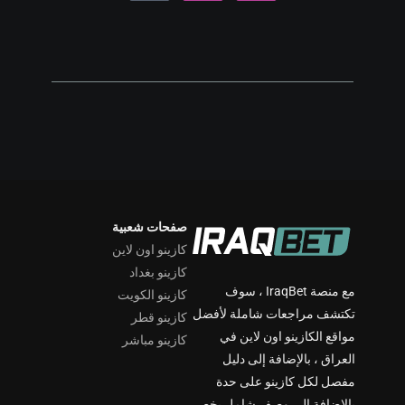
صفحات شعبية
كازينو اون لاين
كازينو بغداد
مع منصة IraqBet ، سوف
كازينو الكويت
تكتشف مراجعات شاملة لأفضل
كازينو قطر
مواقع الكازينو اون لاين في
كازينو مباشر
العراق ، بالإضافة إلى دليل
مفصل لكل كازينو على حدة
بالإضافة إلى وصف شامل يخص