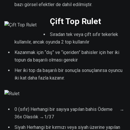
bazı görsel efektler de dahil edilmiştir.
Çift Top Rulet
Sıradan tek veya çift sıfır tekerlek
kullanılır, ancak oyunda 2 top kullanılır
Kazanmak için “dış” ve “içeriden” bahisler için her iki
topun da başarılı olması gerekir
Her iki top da başarılı bir sonuçla sonuçlanırsa oyuncu
iki kat daha fazla kazanır.
0 (sıfır) Herhangi bir sayıya yapılan bahis Ödeme →
36x Olasılık →1/37
Siyah Herhangi bir kırmızı veya siyah üzerine yapılan