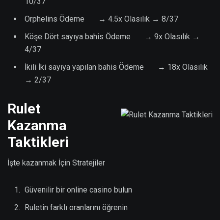
10/37
Orphelins Ödeme → 4.5x Olasılık → 8/37
Köşe Dört sayıya bahis Ödeme → 9x Olasılık →
4/37
İkili İki sayıya yapılan bahis Ödeme → 18x Olasılık
→ 2/37
Rulet
Kazanma
Taktikleri
İşte kazanmak İçin Stratejiler
Güvenilir bir online casino bulun
Ruletin farklı oranlarını öğrenin