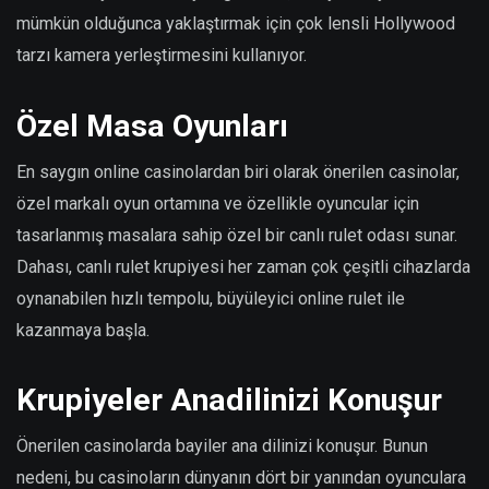
mümkün olduğunca yaklaştırmak için çok lensli Hollywood
tarzı kamera yerleştirmesini kullanıyor.
Özel Masa Oyunları
En saygın online casinolardan biri olarak önerilen casinolar,
özel markalı oyun ortamına ve özellikle oyuncular için
tasarlanmış masalara sahip özel bir canlı rulet odası sunar.
Dahası, canlı rulet krupiyesi her zaman çok çeşitli cihazlarda
oynanabilen hızlı tempolu, büyüleyici online rulet ile
kazanmaya başla.
Krupiyeler Anadilinizi Konuşur
Önerilen casinolarda bayiler ana dilinizi konuşur. Bunun
nedeni, bu casinoların dünyanın dört bir yanından oyunculara