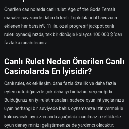
Önerilen casinolarda canlı rulet, Age of the Gods Temalı
masalar sayesinde daha da karlı. Topluluk ödül havuzuna
eklenen her bahsin% 1’i ile, özel progresif jackpot canlı
ruleti oynadığınızda, tek bir dönüşle kolayca 100.000 $ ‘dan
fazla kazanabilirsiniz.
Canlı Rulet Neden Önerilen Canlı
Casinolarda En İyisidir?
Canlı rulet, ek etkileşim, daha fazla özellik ve daha fazla
eylem istediğinizde çok daha iyi bir bahis seçeneğidir.
Bulduğunuz en iyi rulet masaları, sadece oyun ihtiyaçlarınıza
uyan herhangi bir seviyede bahis oynamanıza izin vermekle
kalmayacak, aynı zamanda aşağıdaki inanılmaz özelliklerle
oyun deneyiminizi geliştirmenize de yardımcı olacaktır: