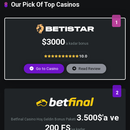
Our Pick Of Top Casinos
1
$3000
'a kadar bonus
10.0
Go to Casino
Read Review
2
3.500$'a ve
Betfinal Casino Hoş Geldin Bonus Paketi
200 FS
'ye kadar