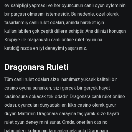
ev sahipliği yapması ve her oyuncunun canlı oyun eyleminin
bir parçası olmasını istemesidir. Bu nedenle, özel olarak
tasarlanmış canlı rulet odaları, anında hareket için
kullanılabilen çok çeşitli dillere sahiptir. Ana dilinizi konuşan
Krupiye ile olağanüstü canlı online rulet oyununa
katıldığınızda en iyi deneyimi yaşarsınız.
Dragonara Ruleti
Tüm canlı rulet odaları size inanılmaz yüksek kaliteli bir
casino oyunu sunarken, sizi gerçek bir gerçek hayat
casinosuna sokacak tek odadır. Dragonara canlı rulet online
odası, oyuncuları dünyadaki en lüks casino olarak gurur
duyan Malta’nın Dragonara sarayına taşıyarak size hayati
rulet oyun deneyimini sunar. Orada, önerilen casino
bahisçileri, kelimenin tam anlamıyla ünlü Dragonara