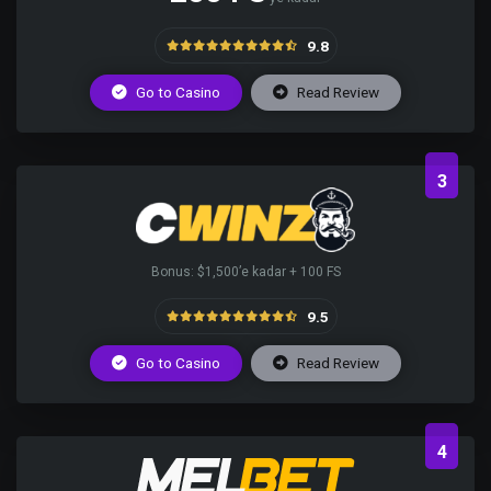
9.8
Go to Casino
Read Review
3
Bonus: $1,500’e kadar + 100 FS
9.5
Go to Casino
Read Review
4