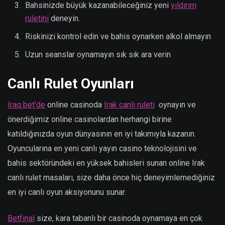
Bahsinizde büyük kazanabileceğiniz yeni
yıldırım
ruletini
deneyin.
Riskinizi kontrol edin ve bahis oynarken alkol almayın
Uzun seanslar oynamayın sık sık ara verin
Canlı Rulet Oyunları
Iraq bet’de
online casinoda
Irak canlı ruleti
oynayın ve
önerdiğimiz online casinolardan herhangi birine
katıldığınızda oyun dünyasının en iyi takımıyla kazanın.
Oyuncularına en yeni canlı yayın casino teknolojisini ve
bahis sektöründeki en yüksek bahisleri sunan online Irak
canlı rulet masaları, size daha önce hiç deneyimlemediğiniz
en iyi canlı oyun aksiyonunu sunar.
Betfinal
size, kara tabanlı bir casinoda oynamaya en çok