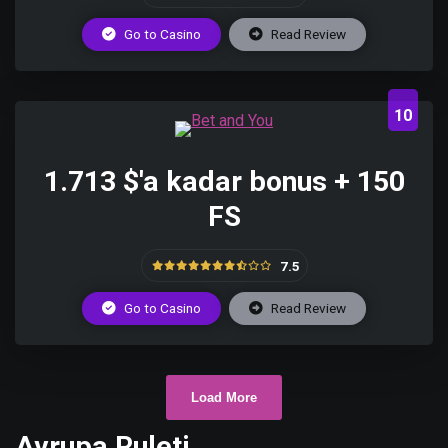
Go to Casino
Read Review
10
1.713 $'a kadar bonus + 150
FS
7.5
Go to Casino
Read Review
Load More
Avrupa Ruleti