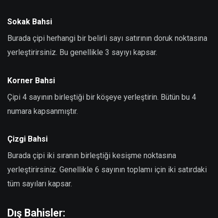
Sokak Bahsi
Burada çipi herhangi bir belirli sayı satırının doruk noktasına
yerleştirirsiniz. Bu genellikle 3 sayıyı kapsar.
Korner Bahsi
Çipi 4 sayının birleştiği bir köşeye yerleştirin. Bütün bu 4
numara kapsanmıştır.
Çizgi Bahsi
Burada çipi iki sıranın birleştiği kesişme noktasına
yerleştirirsiniz. Genellikle 6 sayının toplamı için iki satırdaki
tüm sayıları kapsar.
Dış Bahisler: