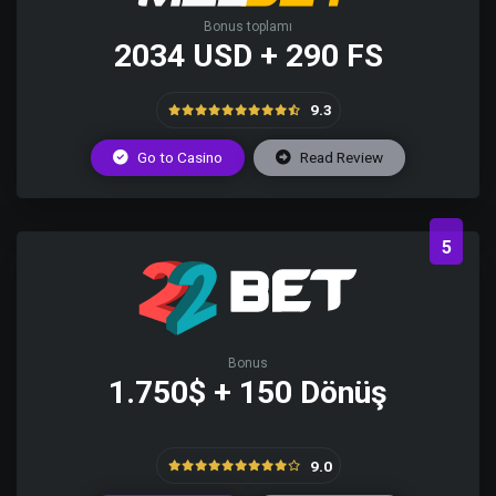
Bonus toplamı
2034 USD + 290 FS
9.3
Go to Casino
Read Review
5
Bonus
1.750$ + 150 Dönüş
9.0