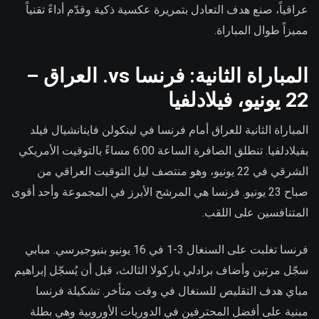
عراقياً، صنع هدف التعادل بتمريرة عكسية ذكية وقدّم أداءً تقنياً
مميزاً طوال المباراة.
المباراة الثانية: فرنسا vs. العراق –
22 يونيو، فيلادلفيا
المباراة الثانية للعراق أمام فرنسا في لينكولن فاينانشيال فيلد
بفيلادلفيا. تنطلق الصافرة الساعة 6:00 مساءً بالتوقيت الأمريكي
الشرقي في 22 يونيو، وهو منتصف ليل التوقيت العراقي من
صباح 23 يونيو. فرنسا هي المرشح الأبرز في المجموعة وأحد أقوى
المتنافسين على اللقب.
فرنسا تغلبت على السنغال 3-1 في 16 يونيو بنيوجيرسي. مبابي
سجّل مرتين وأضاف برادلي باركولا الثالث، قبل أن يُسجّل إبراهيم
مباي هدف التقليص للسنغال في وقت متأخر. تشكيلة فرنسا
مبنية على أفضل المحترفين في الدوريات الأوروبية وهي بطلة