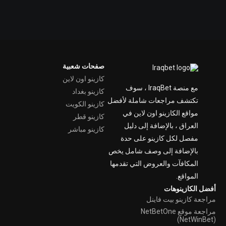
صفحات شعبية
كازينو اون لاين
مع منصة IraqBet ، سوف
كازينو بغداد
تكتشف مراجعات شاملة لأفضل
كازينو الكويت
مواقع الكازينو اون لاين في
كازينو قطر
العراق ، بالإضافة إلى دليل
كازينو مباشر
مفصل لكل كازينو على حدة
بالإضافة إلى وصف شامل يخص
المكافآت والعروض التي تقدمها
المواقع.
أفضل الكازينوهات
مراجعة كازينو بيت فاينل
مراجعة موقع NetBetOne
(NetWinBet)