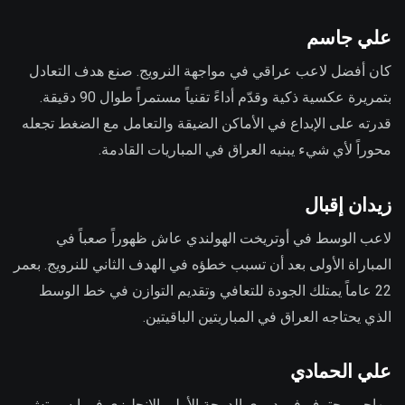
علي جاسم
كان أفضل لاعب عراقي في مواجهة النرويج. صنع هدف التعادل
بتمريرة عكسية ذكية وقدّم أداءً تقنياً مستمراً طوال 90 دقيقة.
قدرته على الإبداع في الأماكن الضيقة والتعامل مع الضغط تجعله
محوراً لأي شيء يبنيه العراق في المباريات القادمة.
زيدان إقبال
لاعب الوسط في أوتريخت الهولندي عاش ظهوراً صعباً في
المباراة الأولى بعد أن تسبب خطؤه في الهدف الثاني للنرويج. بعمر
22 عاماً يمتلك الجودة للتعافي وتقديم التوازن في خط الوسط
الذي يحتاجه العراق في المباريتين الباقيتين.
علي الحمادي
مهاجم محترف في دوري الدرجة الأولى الإنجليزي في إبسويتش