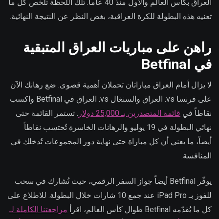
العراق بكأس العالم والأول منذ 40 عاماً. تلك اللحظة تلخّص كل ما
تعنيه هذه البطولة للكرة العراقية، بغض النظر عن النتيجة النهائية.
راهن على مباريات العراق المتبقية
في Betfinal
لا يزال أمام العراق مباراتان تحملان أهمية قصوى. ضع رهانك الآن
على فرنسا vs. العراق والسنغال vs. العراق في Betfinal واكسب
نقاطاً في
قائمة المتصدرين بـ 25,000 دولار
. تستمر القائمة حتى
نهائي البطولة في 19 يوليو والرهانات الخاسرة تُحتسب نقاطاً
أيضاً، ما يعني أن كل مباراة حتى نهاية دور المجموعات تُدخلك في
المنافسة.
يوفّر Betfinal أيضاً جواز السفر الرقمي، حيث تُشارك في سحب
للفوز بـ iPad Pro عند جمع 10 شارات خلال البطولة. للاطلاع على
كل ما يُقدّمه Betfinal طوال كأس العالم، اقرأ
مراجعتنا الكاملة لـ