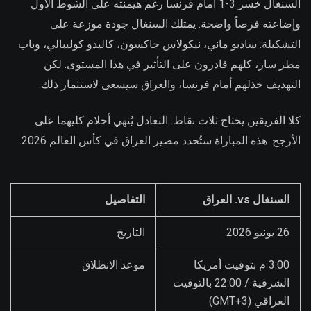
السنغال خسر 3-1 أمام فرنسا رغم هيمنته على الشوط الأول
وإضاعته فرصاً واضحة. يمتلك السنغال جودة موزعة على
التشكيلة: ساديو ماني، نيكولاس جاكسون، كاليدو كوليبالي، وباب
مطر سار، كلهم قادرون على التأثير في هذا المستوى. لكن
التهديف خذلهم أمام فرنسا، والعراق سيسعى لاستثمار ذلك.
كلا الفريقين يحتاج ثلاث نقاط. التعادل يُنهي أحلام كليهما على
الأرجح. هذه المباراة ستُحدد مصير العراق في كأس العالم 2026.
السنغال vs. العراق
التفاصيل
26 يونيو 2026
التاريخ
3:00 م بتوقيت أمريكا
موعد الانطلاق
الشرقية / 22:00 بالتوقيت
العراقي (GMT+3)