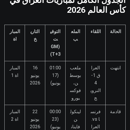
الجدول الكامل لمباريات العراق في
كأس العالم 2026
الحالة
اللقاء
الملع
التوقي
التاري
المبار
ب
ت
خ
اة
(GM
T+3)
انتهت
العرا
ملعب
01:00
16
المبار
ق 1-
بوسط
(17
يونيو
اة 1
4
ن،
يونيو)
2026
النروي
فوكس
ج
بورو
قادمة
فرنس
لينكول
00:00
22
المبار
ا vs.
ن
(23
يونيو
اة 2
العرا
فاينان
يونيو)
2026