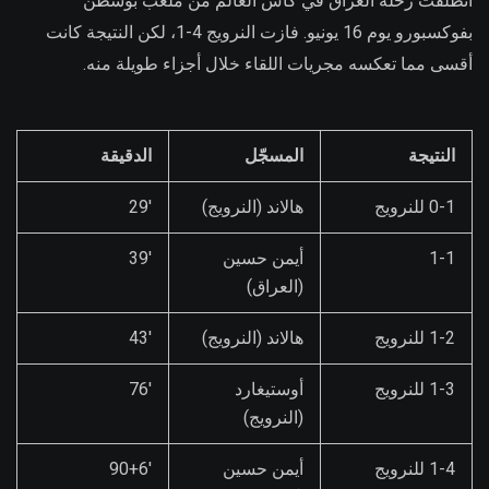
انطلقت رحلة العراق في كأس العالم من ملعب بوسطن
بفوكسبورو يوم 16 يونيو. فازت النرويج 4-1، لكن النتيجة كانت
أقسى مما تعكسه مجريات اللقاء خلال أجزاء طويلة منه.
النتيجة
المسجّل
الدقيقة
0-1 للنرويج
هالاند (النرويج)
29′
1-1
أيمن حسين
39′
(العراق)
1-2 للنرويج
هالاند (النرويج)
43′
1-3 للنرويج
أوستيغارد
76′
(النرويج)
1-4 للنرويج
أيمن حسين
90+6′