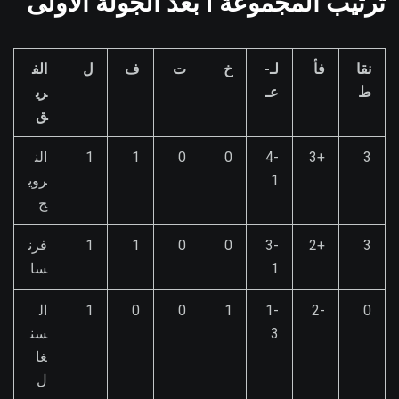
ترتيب المجموعة I بعد الجولة الأولى
نقا
فأ
لـ-
خ
ت
ف
ل
الف
ط
عـ
ري
ق
3
+3
4-
0
0
1
1
الن
1
روي
ج
3
+2
3-
0
0
1
1
فرن
1
سا
0
-2
1-
1
0
0
1
ال
3
سن
غا
ل