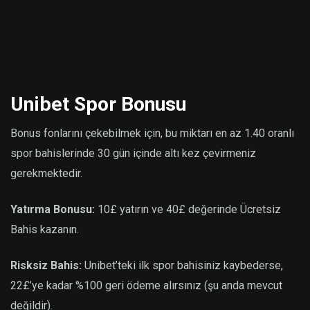
Unibet Spor Bonusu
Bonus fonlarını çekebilmek için, bu miktarı en az 1.40 oranlı
spor bahislerinde 30 gün içinde altı kez çevirmeniz
gerekmektedir.
Yatırma Bonusu:
10£ yatırın ve 40£ değerinde Ücretsiz
Bahis kazanın.
Risksiz Bahis:
Unibet’teki ilk spor bahisiniz kaybederse,
22£’ye kadar %100 geri ödeme alırsınız (şu anda mevcut
değildir).