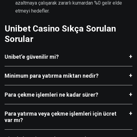
azaltmaya çalışarak zararlı kumardan %0 gelir elde
etmeyi hedefler.
Unibet Casino Sıkça Sorulan
Sorular
Unibet’e güvenilir mi?
Minimum para yatırma miktarı nedir?
Para çekme işlemleri ne kadar sürer?
Para yatırma veya çekme işlemleri için ücret
var mı?