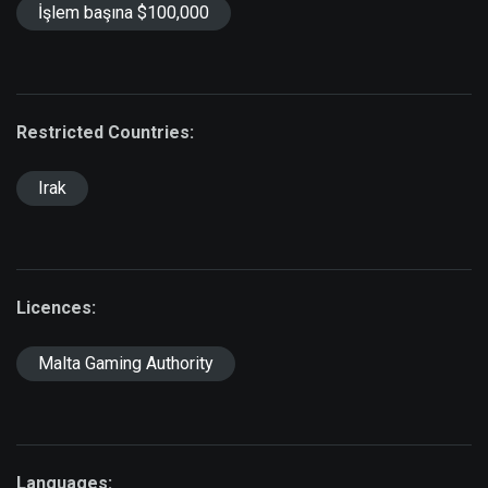
İşlem başına $100,000
Restricted Countries:
Irak
Licences:
Malta Gaming Authority
Languages: