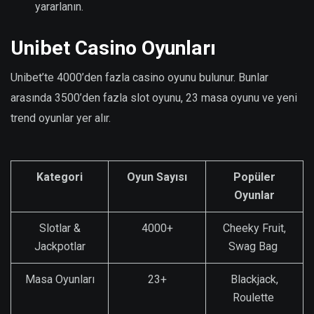
yararlanın.
Unibet Casino Oyunları
Unibet’te 4000’den fazla casino oyunu bulunur. Bunlar
arasında 3500’den fazla slot oyunu, 23 masa oyunu ve yeni
trend oyunlar yer alır.
Kategori
Oyun Sayısı
Popüler
Oyunlar
Slotlar &
4000+
Cheeky Fruit,
Jackpotlar
Swag Bag
Masa Oyunları
23+
Blackjack,
Roulette