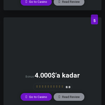
Go to Casino
Read Review
5
4.000$’a kadar
Bonus
8.8
Go to Casino
Read Review