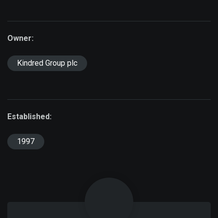
Owner:
Kindred Group plc
Established:
1997