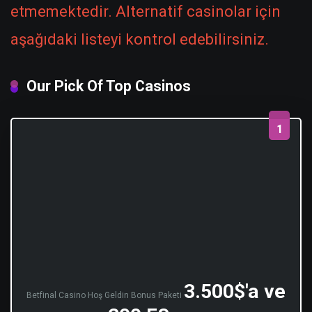
etmemektedir. Alternatif casinolar için
aşağıdaki listeyi kontrol edebilirsiniz.
Our Pick Of Top Casinos
1
3.500$'a ve
Betfinal Casino Hoş Geldin Bonus Paketi