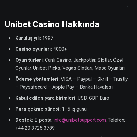
Unibet Casino Hakkında
Kuruluş yılı:
1997
Casino oyunları:
4000+
Oyun türleri:
Canlı Casino, Jackpotlar, Slotlar, Özel
Oyunlar, Unibet Picks, Vegas Slotları, Masa Oyunları
Ödeme yöntemleri:
VISA – Paypal – Skrill – Trustly
– Paysafecard – Apple Pay – Banka Havalesi
Kabul edilen para birimleri:
USD, GBP, Euro
Para çekme süresi:
1–5 iş günü
Destek:
E-posta:
info@unibetsupport.com
, Telefon:
+44 20 3725 3789