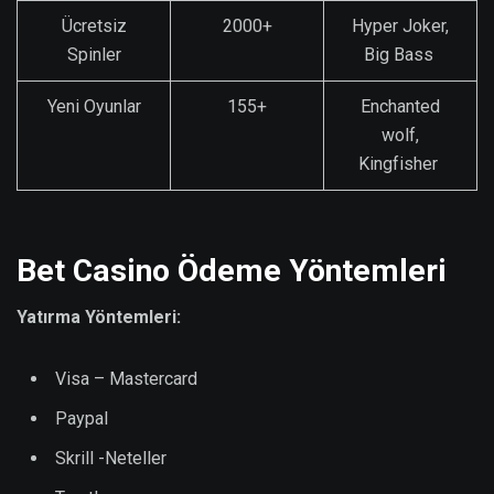
Ücretsiz
2000+
Hyper Joker,
Spinler
Big Bass
Yeni Oyunlar
155+
Enchanted
wolf,
Kingfisher
Bet Casino Ödeme Yöntemleri
Yatırma Yöntemleri:
Visa – Mastercard
Paypal
Skrill -Neteller