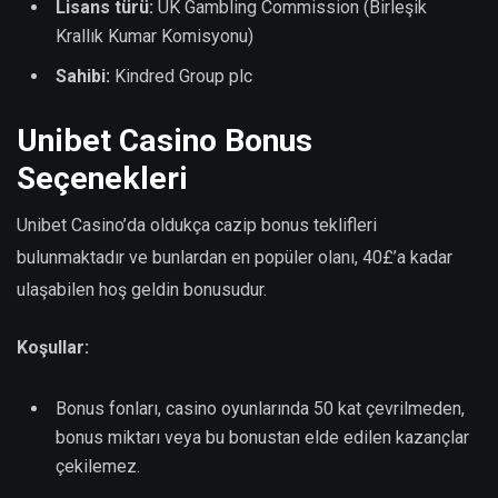
Lisans türü:
UK Gambling Commission (Birleşik
Krallık Kumar Komisyonu)
Sahibi:
Kindred Group plc
Unibet Casino Bonus
Seçenekleri
Unibet Casino’da oldukça cazip bonus teklifleri
bulunmaktadır ve bunlardan en popüler olanı, 40£’a kadar
ulaşabilen hoş geldin bonusudur.
Koşullar:
Bonus fonları, casino oyunlarında 50 kat çevrilmeden,
bonus miktarı veya bu bonustan elde edilen kazançlar
çekilemez.