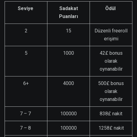
Seviye
Sadakat
Ödül
Puanları
2
15
Düzenli freeroll
erişimi
5
1000
42£ bonus
olarak
oynanabilir
6+
4000
500£ bonus
olarak
oynanabilir
7 – 7
100000
838£ nakit
7 – 8
100000
1258£ nakit