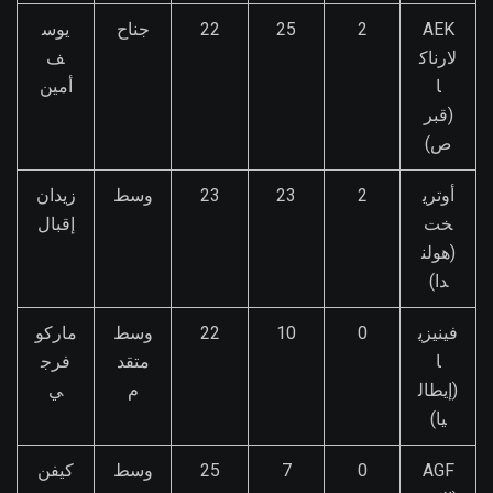
AEK
2
25
22
جناح
يوس
لارناك
ف
ا
أمين
(قبر
ص)
أوتري
2
23
23
وسط
زيدان
خت
إقبال
(هولن
دا)
فينيزي
0
10
22
وسط
ماركو
ا
متقد
فرج
(إيطال
م
ي
يا)
AGF
0
7
25
وسط
كيفن