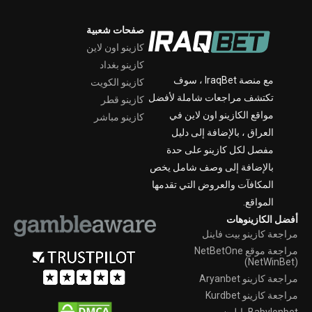
صفحات شعبية
كازينو اون لاين
كازينو بغداد
مع منصة IraqBet ، سوف
كازينو الكويت
تكتشف مراجعات شاملة لأفضل
كازينو قطر
مواقع الكازينو اون لاين في
كازينو مباشر
العراق ، بالإضافة إلى دليل
مفصل لكل كازينو على حدة
بالإضافة إلى وصف شامل يخص
المكافآت والعروض التي تقدمها
المواقع.
أفضل الكازينوهات
مراجعة كازينو بيت فاينل
مراجعة موقع NetBetOne
(NetWinBet)
مراجعة كازينو Aryanbet
مراجعة كازينو Kurdbet
Babylonbet بايلون بيت