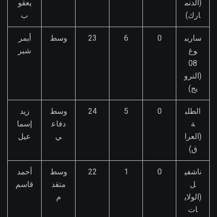
(الدنم
يعقو
ارك)
ب
ساربب
0
6
23
وسط
أيمر
وغ
شير
08
(النرو
يج)
الطلب
0
5
24
وسط
زيد
ة
دفاع
إسما
(العرا
ي
عيل
ق)
ناشفي
0
1
22
وسط
أحمد
ل
متقد
قاسم
(الولاي
م
ات