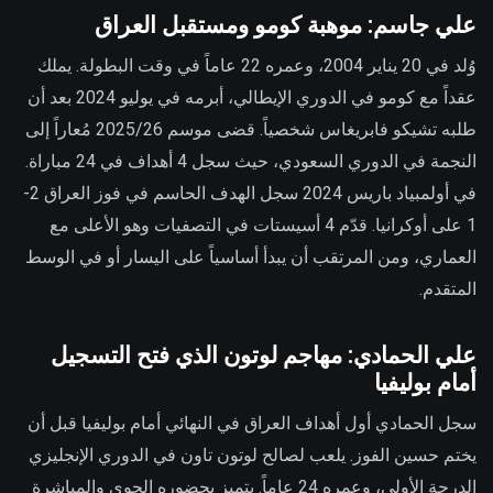
علي جاسم: موهبة كومو ومستقبل العراق
وُلد في 20 يناير 2004، وعمره 22 عاماً في وقت البطولة. يملك
عقداً مع كومو في الدوري الإيطالي، أبرمه في يوليو 2024 بعد أن
طلبه تشيكو فابريغاس شخصياً. قضى موسم 2025/26 مُعاراً إلى
النجمة في الدوري السعودي، حيث سجل 4 أهداف في 24 مباراة.
في أولمبياد باريس 2024 سجل الهدف الحاسم في فوز العراق 2-
1 على أوكرانيا. قدّم 4 أسيستات في التصفيات وهو الأعلى مع
العماري، ومن المرتقب أن يبدأ أساسياً على اليسار أو في الوسط
المتقدم.
علي الحمادي: مهاجم لوتون الذي فتح التسجيل
أمام بوليفيا
سجل الحمادي أول أهداف العراق في النهائي أمام بوليفيا قبل أن
يختم حسين الفوز. يلعب لصالح لوتون تاون في الدوري الإنجليزي
الدرجة الأولى، وعمره 24 عاماً. يتميز بحضوره الجوي والمباشرة