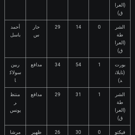
(العرا
ق)
الشر
0
14
29
حار
أحمد
طة
س
باسل
(العرا
ق)
بورت
1
54
34
مدافع
ربين
(تايلان
سولاك
د)
ا
الشر
1
31
29
مدافع
منتظ
طة
ر
(العرا
يونس
ق)
فيكتو
0
30
26
ظهير
مرشا