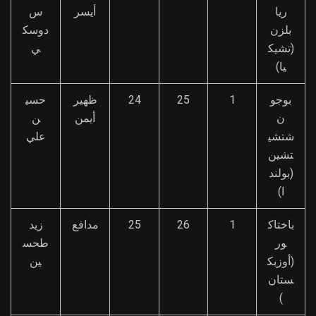
ريا
أيسر
س
بلزن
دوسك
(تشيك
ي
يا)
بوجو
1
25
24
ظهير
حسي
ن
أيمن
ن
شتشي
علي
تشين
(بولند
ا)
باختاك
1
26
25
مدافع
زيد
ور
طحس
(أوزبك
ين
ستان
)