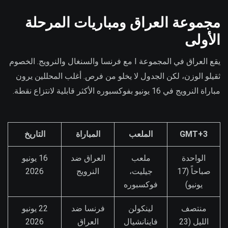
مجموعة العراق ومباريات المرحلة
الأولى
يقع العراق في المجموعة I مع فرنسا والسنغال والنرويج. الخصوم
ثقيلو الوزن، لكن الجدول لا يخلو من فرص. أغلب المحللين يرون
مباراة النرويج في 16 يونيو بفوكسبوره الأكثر قابلية لانتزاع نقطة.
GMT+3
الملعب
المباراة
التاريخ
الواحدة
ملعب
العراق ضد
16 يونيو
صباحاً (17
جيليت،
النرويج
2026
يونيو)
فوكسبوره
منتصف
لينكولن
فرنسا ضد
22 يونيو
الليل (23
فاينانشيال
العراق
2026