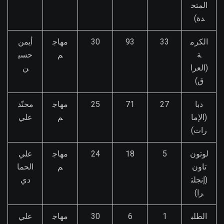
المتح
دة)
الكرم
33
93
30
مهاج
أيمن
ة
م
حسي
(العرا
ن
ق)
دبا
27
71
25
مهاج
محنّد
(الإما
م
علي
رات)
لوتون
5
18
24
مهاج
علي
تاون
م
الحما
(إنجلت
دي
را)
الطلب
1
6
30
مهاج
علي