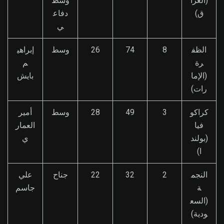
(العرا
وسط
ق)
دفاع
ي
الظف
8
74
26
وسط
إبراهي
رة
م
(الإما
بايش
رات)
كراكو
3
49
28
وسط
أمير
فيا
العمار
(بولند
ي
ا)
النجم
2
32
22
جناح
علي
ة
جاسم
(السع
ودية)