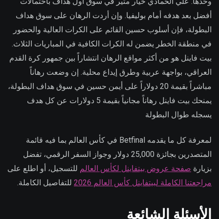
وحدها. علي الحمادي خيار مثير في سوق أول هداف باحتمالات
أفضل بعد هدفه أمام بوليفيا. وإن أردت الرهان على سوق هداف
البطولة، فإن أسلوب حسين القائم على الكرات العالية والحضور
في منطقة الخطر يضمن له الكرات الكافية في المباريات الثلاث.
بيت فاينل هو من أكثر مواقع الرهان انتشاراً بين جمهور كرة القدم
العراقي، بواجهة عربية وطرق إيداع محلية. إن وضعت رهاناً
مباشراً بقيمة 20 دولاراً على أيمن حسين في سوق هداف البطولة،
يمنحك بيت فاينل رهاناً مجانياً بقيمة 5 دولارات عن كل هدف
يسجله طوال البطولة
لمعرفة كل ما يقدمه Betfinal في كأس العالم بما فيه قائمة
المتصدرين بجائزة 25,000 دولار وجواز السفر الرقمي، تفضل
بزيارة
صفحة عروض بيتفاينل لكأس العالم
للتسجيل، أو اطلع على
مراجعتنا الكاملة لبيتفاينل كأس العالم 2026
للتفاصيل الكاملة.
الأسئلة الشائعة