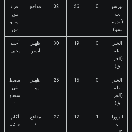
بيرسي
0
26
32
مدافع
فران
ب
س
(إندوني
بوترو
سيا)
س
الشر
0
19
30
ظهير
أحمد
طة
أيسر
يحيى
(العرا
ق)
الشر
0
15
25
ظهير
مصط
طة
أيمن
فى
(العرا
سعدو
ق)
ن
الزورا
1
12
27
مدافع
أكام
ء
/
هاشم