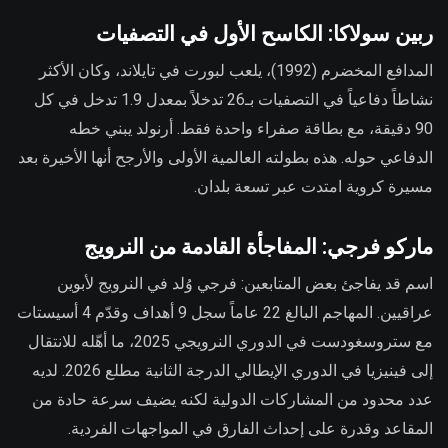
ربين سولاكا: الكاسح الأول في التصفيات
المدافع المخضرم (1992)، يلعب لبورت في تايلاند، وكان الأكثر
نشاطاً دفاعياً في التصفيات بـ26 تدخلاً بمعدل 1.9 تدخل في كل
90 دقيقة، مع بطاقة صفراء واحدة فقط. أرنولد يبني خطه
الدفاعي حوله. هذه بطولته العالمية الأولى والأرجح أنها الأخيرة بعد
مسيرة كروية امتدت عبر تسعة بلدان.
ماركو فرجي: المفاجأة القادمة من النرويج
اسم قد يفاجئ بعض المتابعين: فرجي وُلد في النرويج لأبوين
عراقيين. المهاجم البالغ 22 عاماً سجل 9 أهداف وقدّم 4 أسيستات
مع ستروسغودست في الدوري النرويجي 2025، ما أهّله للانتقال
إلى فينيزيا في الدوري الإيطالي الدرجة الثانية مطلع 2026. لديه
عدد محدود من المشاركات الدولية لكنه يضيف سرعة حادة من
المقاعد وقدرة على إحداث الفارق في المواجهات الفردية.