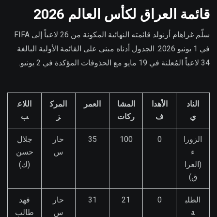
قائمة العراق لكأس العالم 2026
سلّم غراهام أرنولد قائمته النهائية المكونة من 26 لاعباً إلى FIFA
في 1 يونيو 2026. الجدول أدناه مبني على القائمة الأولية البالغة
34 لاعباً المُعلنة في 19 مايو مع الحذوفات المؤكدة في 2 يونيو.
الناد
الأهدا
المشا
العمر
المرك
اللاع
ي
ف
ركات
ز
ب
الزورا
0
100
35
حار
جلال
ء
س
حسن
(العرا
(ك)
ق)
الطلب
0
21
31
حار
فهد
ة
س
طالب